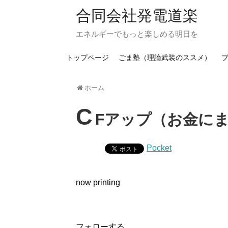
合同会社発電道楽
エネルギーでもっと楽しめる明日を
トップページ
ごま塾（理論武装のススメ）
ホーム
C
Fアップ（お金に
Pocket
now printing
フォローする