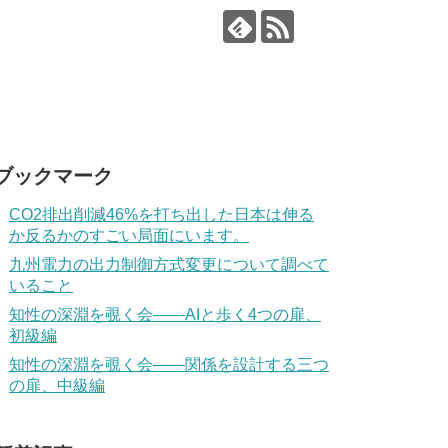
ブックマーク
CO2排出削減46%を打ち出した日本は伸る
か反るかのすごい局面にいます。
九州電力の出力制御方式変更について調べて
いること
知性の深淵を覗く会——AIと歩く4つの扉、
初級編
知性の深淵を覗く会——関係を設計する三つ
の扉、中級編