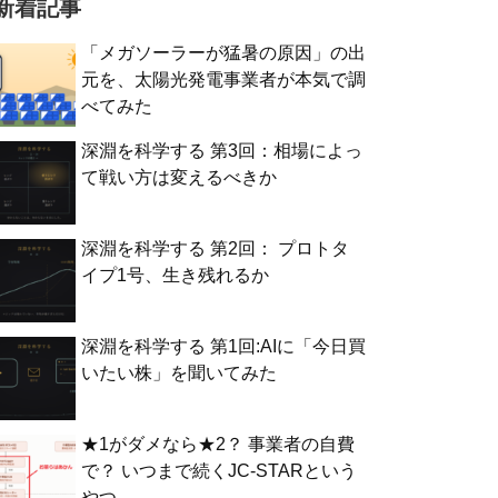
新着記事
「メガソーラーが猛暑の原因」の出
元を、太陽光発電事業者が本気で調
べてみた
深淵を科学する 第3回：相場によっ
て戦い方は変えるべきか
深淵を科学する 第2回： プロトタ
イプ1号、生き残れるか
深淵を科学する 第1回:AIに「今日買
いたい株」を聞いてみた
★1がダメなら★2？ 事業者の自費
で？ いつまで続くJC-STARという
やつ