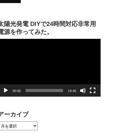
太陽光発電 DIYで24時間対応非常用
電源を作ってみた。
動
画
プ
レ
ー
ヤ
ー
00:00
19:40
アーカイブ