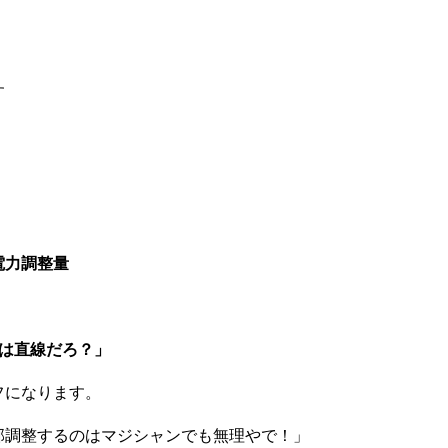
す
電力調整量
績は直線だろ？」
フになります。
部調整するのはマジシャンでも無理やで！」