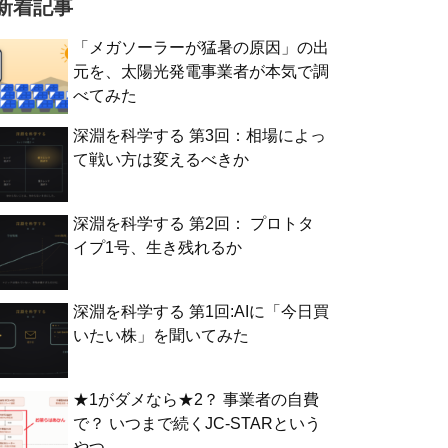
新着記事
「メガソーラーが猛暑の原因」の出
元を、太陽光発電事業者が本気で調
べてみた
深淵を科学する 第3回：相場によっ
て戦い方は変えるべきか
深淵を科学する 第2回： プロトタ
イプ1号、生き残れるか
深淵を科学する 第1回:AIに「今日買
いたい株」を聞いてみた
★1がダメなら★2？ 事業者の自費
で？ いつまで続くJC-STARという
やつ