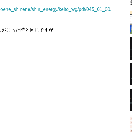
/shoene_shinene/shin_energy/keito_wg/pdf/045_01_00.
に起こった時と同じですが