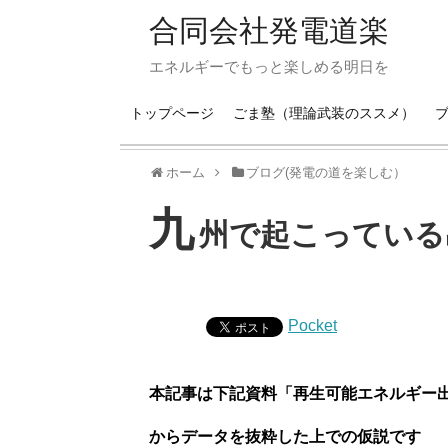
合同会社発電道楽
エネルギーでもっと楽しめる明日を
トップページ
ごま塾（理論武装のススメ）
ホーム
ブログ(発電の道を楽しむ）
九
州で起こっている
Pocket
本記事は下記資料「再生可能エネルギー
からデータを抜粋した上での仮説です