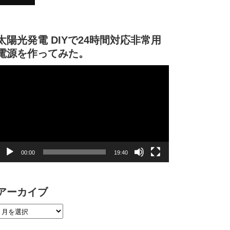
太陽光発電 DIYで24時間対応非常用
電源を作ってみた。
動
画
プ
レ
ー
ヤ
ー
00:00
19:40
アーカイブ