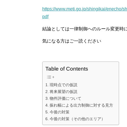
https://www.meti.go.jp/shingikai/enecho
pdf
結論としては一律制御へのルール変更時
気になる方はご一読ください
Table of Contents
現時点での仮説
将来展望の仮説
物件評価について
振れ幅による出力制御に対する見方
今後の対策
今後の対策（その他のエリア）