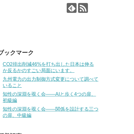
ブックマーク
CO2排出削減46%を打ち出した日本は伸る
か反るかのすごい局面にいます。
九州電力の出力制御方式変更について調べて
いること
知性の深淵を覗く会——AIと歩く4つの扉、
初級編
知性の深淵を覗く会——関係を設計する三つ
の扉、中級編