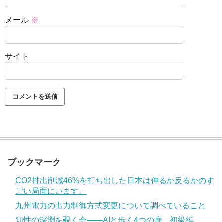
メール
※
サイト
ブックマーク
CO2排出削減46%を打ち出した日本は伸るか反るかのす
ごい局面にいます。
九州電力の出力制御方式変更について調べていること
知性の深淵を覗く会——AIと歩く4つの扉、初級編