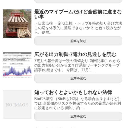
最近のマイブームだけど全然前に進まな
い事
・日常点検 ・定期点検 ・トラブル時の切り分け方法
この辺を体系的に整理できないか？ と色々咬みなが
ら、結局...
記事を読む
広がる出力制御-7電力の見通しを読む
7電力の報告書は一読の価値あり 前回記事(これから
の出力制御が分かるエネ庁系統ワーキンググループ
議事)の続きです。 今回は、11月1...
記事を読む
知っておくとよいかもしれない法律
BtoCの取引（BtoBも対称になる場合ありますけど）
では 企業側のリスクを担保するための企業が超有利
に設定されている 契約、約...
記事を読む