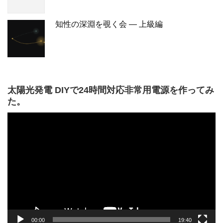
知性の深淵を覗く会 — 上級編
太陽光発電 DIYで24時間対応非常用電源を作ってみ
た。
動
画
プ
レ
ー
ヤ
ー
00:00
19:40