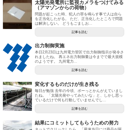
太陽光発電所に監視カメラをつけてみる
（アマゾンからの荷物）
問題が起こった時、犯人の罪を鳴らす事で人は自ら
を正当化したがる。 ただ、正当化したところで問題
は解決しない。 どうもごましお...
記事を読む
出力制御実施
本日2月23日は九州電力管区で出力制御指示が発令さ
れましたね。 再エネ出力制御量は今までで最大規模
のようです。 九州電力...
記事を読む
変化するものだけが生き残る
毎日が勉強 去年の今頃、ボーっとかんがえていまし
たね。 「太陽光発やってみたいな」と、しかし思っ
ているだけで何も行動していませんでし...
記事を読む
結果にコミットしてもらうための努力
ネットでクリックしたら、「最速当日には商品が届