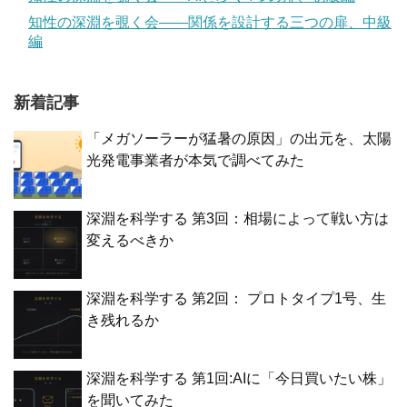
知性の深淵を覗く会——関係を設計する三つの扉、中級
編
新着記事
「メガソーラーが猛暑の原因」の出元を、太陽
光発電事業者が本気で調べてみた
深淵を科学する 第3回：相場によって戦い方は
変えるべきか
深淵を科学する 第2回： プロトタイプ1号、生
き残れるか
深淵を科学する 第1回:AIに「今日買いたい株」
を聞いてみた