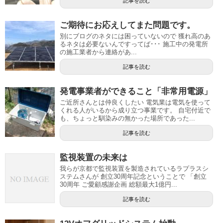
記事を読む
ご期待にお応えしてまた問題です。
別にブログのネタには困っていないので 獲れ高のあ
るネタは必要ないんですってば･･･ 施工中の発電所
の施工業者から連絡があ...
記事を読む
発電事業者ができること「非常用電源」
ご近所さんとは仲良くしたい 電気業は電気を使って
くれる人がいるから成り立つ事業です。 自宅付近で
も、ちょっと馴染みの無かった場所であった...
記事を読む
監視装置の未来は
我らが京都で監視装置を製造されているラプラスシ
ステムさんが 創立30周年記念ということで 「創立
30周年 ご愛顧感謝企画 総額最大1億円...
記事を読む