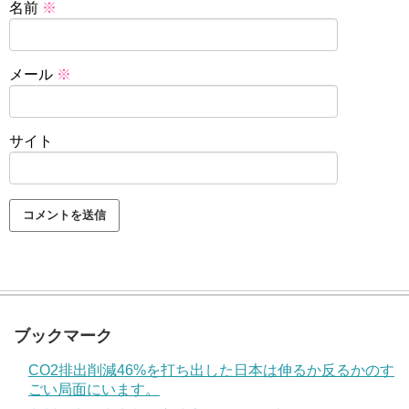
名前
※
メール
※
サイト
ブックマーク
CO2排出削減46%を打ち出した日本は伸るか反るかのす
ごい局面にいます。