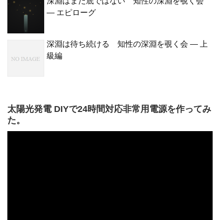
深淵はまだ底ではない 知性の深淵を覗く会
— エピローグ
深淵は待ち続ける 知性の深淵を覗く会 — 上
級編
太陽光発電 DIYで24時間対応非常用電源を作ってみ
た。
動
画
プ
レ
ー
ヤ
ー