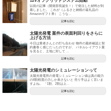
12Vオフグリッドシステム始動
以前の記事（開発部長誕生！）で発注した材料が到
着しました。 これが（ふるさと納税の返礼品の
Amazonギフト券） こうな...
記事を読む
太陽光発電 案件の表面利回りをさらに
上げる方法
今日は業者さんとの打ち合わせ 物件の最終確認と契
約書巻く感じだったのですが、 パネルレイアウト案
を見ると、土地に対して ...
記事を読む
太陽光発電のシミュレーションって
太陽光発電所の発電シミュレーション値は真の能力
の8割程度の力しか表さないと 売り手はよく言いま
すよね。 「1割、2割は上...
記事を読む