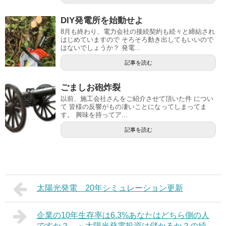
DIY発電所を始動せよ
8月も終わり、電力会社の接続契約も続々と締結され
はじめていますので そろそろ動き出してもいいので
はないでしょうか？ 発電...
記事を読む
ごましお砲炸裂
以前、施工会社さんをご紹介させて頂いた件 につい
て 皆様の反響がもの凄いことになってしまってま
す。 興味を持ってア...
記事を読む
太陽光発電 20年シミュレーション更新
企業の10年生存率は6.3%あなたはどちら側の人
ですか？ ～太陽光発電投資は儲かるか？の続