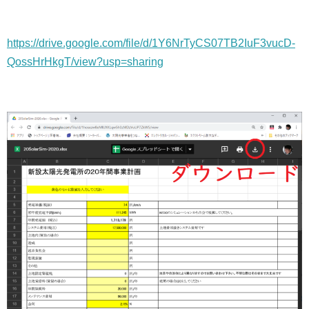
https://drive.google.com/file/d/1Y6NrTyCS07TB2IuF3vucD-
QossHrHkgT/view?usp=sharing