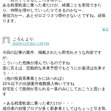
ある程度軌道に乗った者だけが、綺麗ごとを実現できた
り、仲間を増やしていったりできるのかなー。
発信力かー。あとゼロ２つ３つ増やさないとですね。頑張
ります。
返信
ころん
より:
2020年12月30日 1:08 PM
今回の記事の案件、掲載されたら即売れそうな内容です
が、
こういった危険が潜んでいるのですね
逆に言えば、悲観的な未来予想でもどうにか返済は出来そ
う・・・
（他の投資系事業とかに比べれば）
10％以下の分譲案件複数購入怖いですね
自宅近くで面倒が見られる一基のみにしておこうと思いま
す
＞ある程度軌道に乗った者だけが・・・
成功者の自慢ブログが多く新参者としてはちょっと引き気