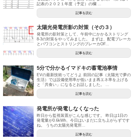
記表の２０２１年度（予定）の欄 ...
記事を読む
太陽光発電所影の対策（その３）
発電所の影対策として、午前中にかかるストリング
8-3の対策をやってみました。 まずは、配電ブレーカ
とパワコンとストリングのブレーカOF...
記事を読む
5分で分かるイマドキの蓄電池事情
EVの最新技術ってどうよ 前回の記事（太陽光で夢の
生活）では設備使用率が低いまま再エネ率を上げる
と「共食い」になるとお話しました。 ...
記事を読む
発電所が発電しなくなった
昨日から監視装置がこんな感じです。 昨日は1日の
発電量が0.6kWh、今日はいまだに立ち上がらずです
ね。 うちの太陽光発電所...
記事を読む