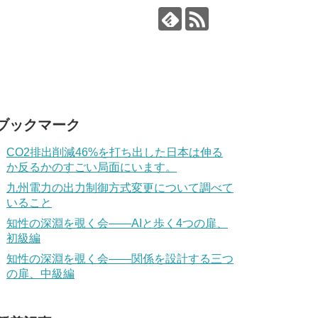
ブックマーク
CO2排出削減46%を打ち出した日本は伸る
か反るかのすごい局面にいます。
九州電力の出力制御方式変更について調べて
いること
知性の深淵を覗く会——AIと歩く4つの扉、
初級編
知性の深淵を覗く会——関係を設計する三つ
の扉、中級編