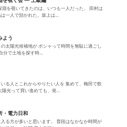
を覗く会 — 上級編
深淵を覗いてきたのは、いつも一人だった。 田村は
は一人で頷かれた。坂上は...
みよう
の太陽光候補地が ポシャって時間を無駄に過ごし
自分で土地を探す時...
いる人とこれからやりたい人を 集めて、梅田で飲
陽光って買い進めても、発...
所・電力日和
入る方が多いと思います。 普段はなかなか時間が