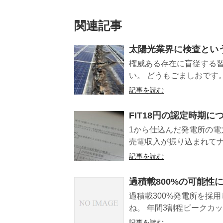
関連記事
太陽光業界に検査とい
権威ある存在に盲従する
い。 どうもごましおです。
記事を読む
FIT18円の認定時期に
1から仕込んだ発電所の電
売電収入が振り込まれてナン
記事を読む
過積載800%の可能性
過積載300%発電所を採
ね。 年間3割程ピークカッ
記事を読む