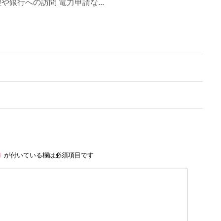
銀行への訪問 電力申請な...
※
が付いている欄は必須項目です