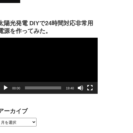
太陽光発電 DIYで24時間対応非常用
電源を作ってみた。
動
画
プ
レ
ー
ヤ
ー
00:00
19:40
アーカイブ