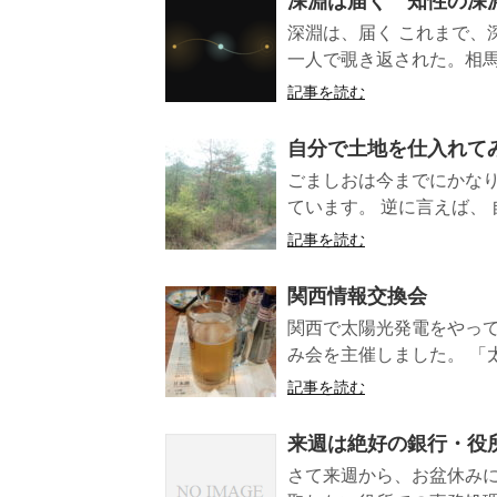
深淵は届く 知性の深淵
深淵は、届く これまで、
一人で覗き返された。相馬
記事を読む
自分で土地を仕入れて
ごましおは今までにかなり
ています。 逆に言えば、 
記事を読む
関西情報交換会
関西で太陽光発電をやって
み会を主催しました。 「太
記事を読む
来週は絶好の銀行・役
さて来週から、お盆休みに