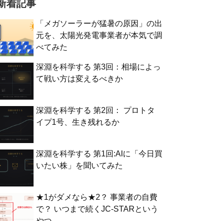
新着記事
「メガソーラーが猛暑の原因」の出
元を、太陽光発電事業者が本気で調
べてみた
深淵を科学する 第3回：相場によっ
て戦い方は変えるべきか
深淵を科学する 第2回： プロトタ
イプ1号、生き残れるか
深淵を科学する 第1回:AIに「今日買
いたい株」を聞いてみた
★1がダメなら★2？ 事業者の自費
で？ いつまで続くJC-STARという
やつ