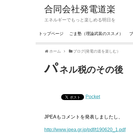
合同会社発電道楽
エネルギーでもっと楽しめる明日を
トップページ
ごま塾（理論武装のススメ）
ホーム
ブログ(発電の道を楽しむ）
パ
ネル税のその後
Pocket
JPEAもコメントを発表しましたし、
http://www.jpea.gr.jp/pdf/t190620_1.pdf