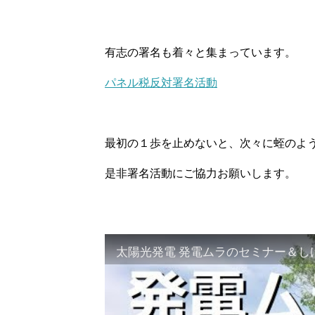
有志の署名も着々と集まっています。
パネル税反対署名活動
最初の１歩を止めないと、次々に蛭のよ
是非署名活動にご協力お願いします。
太陽光発電 発電ムラのセミナー＆し