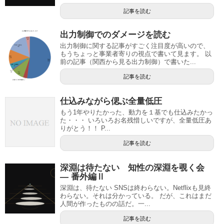
記事を読む
出力制御でのダメージを読む
出力制御に関する記事がすごく注目度が高いので、
もうちょっと事業者寄りの視点で書いて見ます。 以
前の記事（関西から見る出力制御）で書いた...
記事を読む
仕込みながら偲ぶ全量低圧
もう1年やりたかった、動力を１基でも仕込みたかっ
た・・・ いろいろお名残惜しいですが、全量低圧あ
りがとう！！ P...
記事を読む
深淵は待たない 知性の深淵を覗く会
— 番外編Ⅱ
深淵は、待たない SNSは終わらない。Netflixも見終
わらない。それは分かっている。 だが、これはまだ
人間が作ったものの話だ。一...
記事を読む