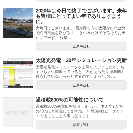
2020年は今日で終了でございます。来年
も皆様にとってよい年でありますよう
に。
大晦日でございます。 雪が降ろうが太陽が出れば外
で終日日光を浴びる！！ というわけでそろそろお出
かけでーす。 投稿...
記事を読む
太陽光発電 20年シミュレーション更新
太陽光発電シミュレータを公開していましたが、ち
ょいちょい間違っているところがあったり 新制度に
対応していなかったりするのでちょっと項目...
記事を読む
過積載800%の可能性について
過積載300%発電所を採用しました。 雨天でも定格
の40%ほど発電してますね。 年間3割程ピークカッ
トで捨ててしまう事になります...
記事を読む