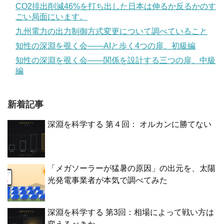
CO2排出削減46%を打ち出した日本は伸るか反るかのす
ごい局面にいます。
九州電力の出力制御方式変更について調べていること
知性の深淵を覗く会——AIと歩く4つの扉、初級編
知性の深淵を覗く会——関係を設計する三つの扉、中級
編
新着記事
深淵を科学する 第４回： オルカンに勝てない
「メガソーラーが猛暑の原因」の出元を、太陽
光発電事業者が本気で調べてみた
深淵を科学する 第3回：相場によって戦い方は