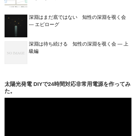
深淵はまだ底ではない 知性の深淵を覗く会
— エピローグ
深淵は待ち続ける 知性の深淵を覗く会 — 上
級編
太陽光発電 DIYで24時間対応非常用電源を作ってみ
た。
動
画
プ
レ
ー
ヤ