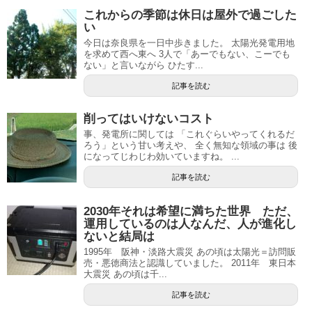
これからの季節は休日は屋外で過ごした
い
今日は奈良県を一日中歩きました。 太陽光発電用地
を求めて西へ東へ 3人で「あーでもない、こーでも
ない」と言いながら ひたす...
記事を読む
削ってはいけないコスト
事、発電所に関しては 「これぐらいやってくれるだ
ろう」という甘い考えや、 全く無知な領域の事は 後
になってじわじわ効いていますね。 ...
記事を読む
2030年それは希望に満ちた世界 ただ、
運用しているのは人なんだ、人が進化し
ないと結局は
1995年 阪神・淡路大震災 あの頃は太陽光＝訪問販
売・悪徳商法と認識していました。 2011年 東日本
大震災 あの頃は千...
記事を読む