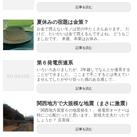
記事を読む
夏休みの宿題は金策？
お金で買えないモノは世の中たくさんあります。 だ
けど、たいがいは金で買えるんですよね。 どうもご
ましおです。 来週、本業はお休み。...
記事を読む
第６発電所連系
いろいろありましたが、2年越しでなんとか連系する
ことができました。 ここまで手こずるとは考えてい
ませんでしたがやり切った感のある感じで...
記事を読む
関西地方で大規模な地震（まさに激震）
「関西地方震度６の地震発生！」 発電所オーナーは
特にご心配だったと思います。 皆様大丈夫だったで
しょうか？ 災害保...
記事を読む