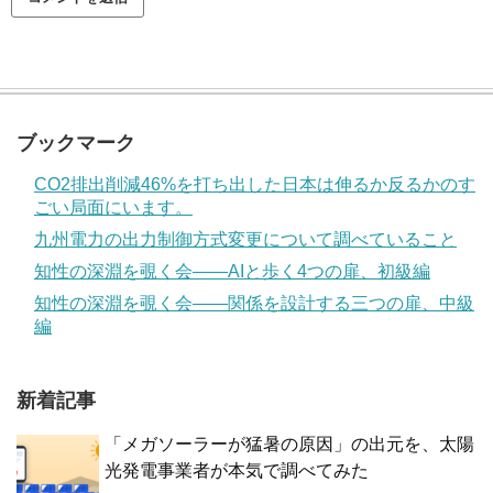
ブックマーク
CO2排出削減46%を打ち出した日本は伸るか反るかのす
ごい局面にいます。
九州電力の出力制御方式変更について調べていること
知性の深淵を覗く会——AIと歩く4つの扉、初級編
知性の深淵を覗く会——関係を設計する三つの扉、中級
編
新着記事
「メガソーラーが猛暑の原因」の出元を、太陽
光発電事業者が本気で調べてみた