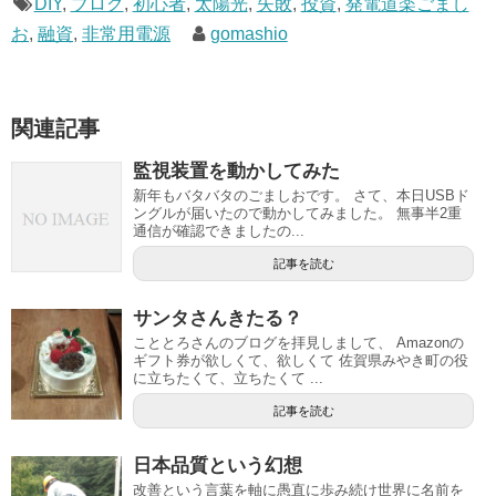
DIY
,
ブログ
,
初心者
,
太陽光
,
失敗
,
投資
,
発電道楽ごまし
お
,
融資
,
非常用電源
gomashio
関連記事
監視装置を動かしてみた
新年もバタバタのごましおです。 さて、本日USBド
ングルが届いたので動かしてみました。 無事半2重
通信が確認できましたの...
記事を読む
サンタさんきたる？
こととろさんのブログを拝見しまして、 Amazonの
ギフト券が欲しくて、欲しくて 佐賀県みやき町の役
に立ちたくて、立ちたくて ...
記事を読む
日本品質という幻想
改善という言葉を軸に愚直に歩み続け世界に名前を