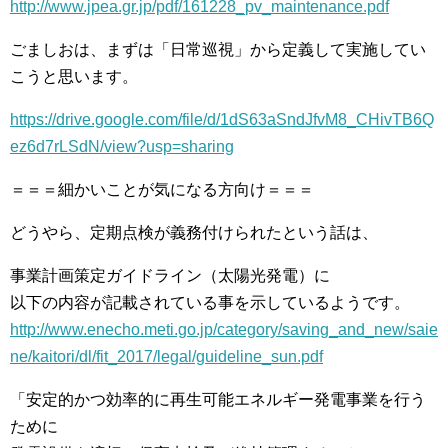
http://www.jpea.gr.jp/pdf/161228_pv_maintenance.pdf
ごましおは、まずは「日常巡視」から定義して実施してい
こうと思います。
https://drive.google.com/file/d/1dS63aSndJfvM8_CHivTB6Q
ez6d7rLSdN/view?usp=sharing
＝＝＝細かいことが気になる方向け＝＝＝
どうやら、定期点検が義務付けられたという話は、
事業計画策定ガイドライン（太陽光発電）に
以下の内容が記載されている事を示しているようです。
http://www.enecho.meti.go.jp/category/saving_and_new/saie
ne/kaitori/dl/fit_2017/legal/guideline_sun.pdf
「安定的かつ効率的に再生可能エネルギー発電事業を行う
ために