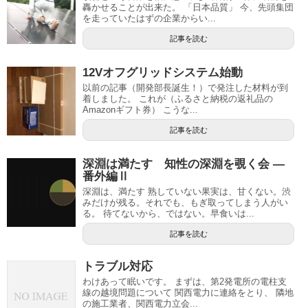
轟かせることが出来た。 「日本品質」 今、先頭集団
を走っていたはずの企業からい...
記事を読む
12Vオフグリッドシステム始動
以前の記事（開発部長誕生！）で発注した材料が到
着しました。 これが（ふるさと納税の返礼品の
Amazonギフト券） こうな...
記事を読む
深淵は満たす 知性の深淵を覗く会 —
番外編Ⅱ
深淵は、満たす 熟していない果実は、甘くない。渋
みだけが残る。それでも、もぎ取ってしまう人がい
る。 待てないから、ではない。早食いは...
記事を読む
トラブル対応
わけあって眠いです。 まずは、第2発電所の電柱支
線の越境問題について 関西電力に連絡をとり、 隣地
の施工業者、関西電力立会...