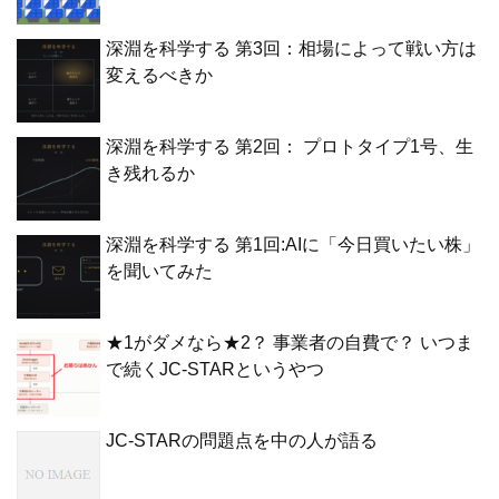
深淵を科学する 第3回：相場によって戦い方は
変えるべきか
深淵を科学する 第2回： プロトタイプ1号、生
き残れるか
深淵を科学する 第1回:AIに「今日買いたい株」
を聞いてみた
★1がダメなら★2？ 事業者の自費で？ いつま
で続くJC-STARというやつ
JC-STARの問題点を中の人が語る