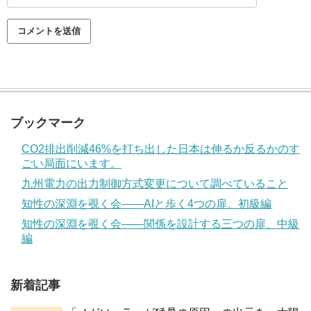
ブックマーク
CO2排出削減46%を打ち出した日本は伸るか反るかのす
ごい局面にいます。
九州電力の出力制御方式変更について調べていること
知性の深淵を覗く会——AIと歩く4つの扉、初級編
知性の深淵を覗く会——関係を設計する三つの扉、中級
編
新着記事