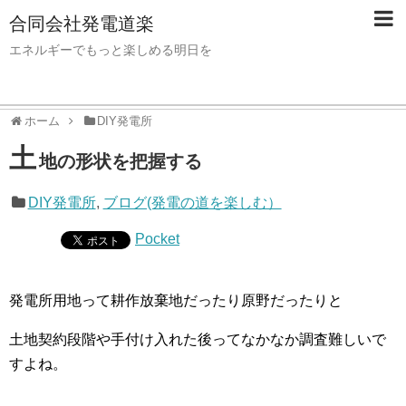
合同会社発電道楽
エネルギーでもっと楽しめる明日を
ホーム
DIY発電所
土
地の形状を把握する
DIY発電所
,
ブログ(発電の道を楽しむ）
Pocket
発電所用地って耕作放棄地だったり原野だったりと
土地契約段階や手付け入れた後ってなかなか調査難しいで
すよね。