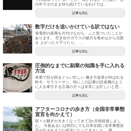
の中でそのまま待ち続けているわけでは...
記事を読む
数字だけを追いかけている訳ではない
発電所の産廃を片付けながら、ふと気づいたことが
あります。 空き缶やガラスの破片を集めながら法面
を 上がったり下りたり。 ...
記事を読む
圧倒的なまでに副業の知識を手に入れる
方法
本業で目が回るぐらい忙しい 働き方改革が叫ばれる
昨今、サラリーマン、特にこの記事の読者層のよう
に人を牽引する立場の方々は非常にお忙しいと思...
記事を読む
アフターコロナの歩き方（全国非常事態
宣言を向かえて）
段々と騒ぎが大きくなってきて3か月程経過しまし
た。 今夜あるいは明日にでも日本全国に非常事態宣
言が出されそうな状況になってきました。 最...