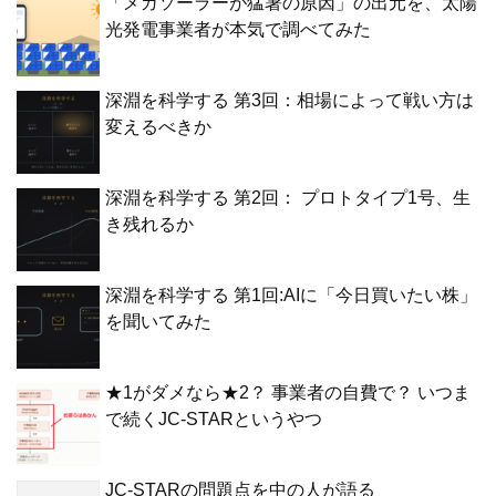
「メガソーラーが猛暑の原因」の出元を、太陽
光発電事業者が本気で調べてみた
深淵を科学する 第3回：相場によって戦い方は
変えるべきか
深淵を科学する 第2回： プロトタイプ1号、生
き残れるか
深淵を科学する 第1回:AIに「今日買いたい株」
を聞いてみた
★1がダメなら★2？ 事業者の自費で？ いつま
で続くJC-STARというやつ
JC-STARの問題点を中の人が語る