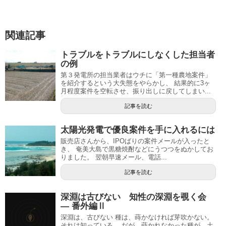
関連記事
トラブルをトラブルにしなくした担当者
の例
第３発電所の担当業者はウチに「第一種農地案件」
を紹介するという大失態をやらかし、 結果的に3ヶ
月程度案件を空転させ、振り出しに戻してしまい...
記事を読む
太陽光発電で優良案件を手に入れるには
販売店さんから、IPOばりの案件メールが入ったと
き、 奄美大島で黒糖焼酎などにうつつをぬかしてお
りました。 翌朝早速メール、電話...
記事を読む
深淵は古びない 知性の深淵を覗く会
— 番外編Ⅱ
深淵は、古びない 種は、蒔かなければ芽吹かない。
それは知っている。 だが、蒔かれなかった種が、土