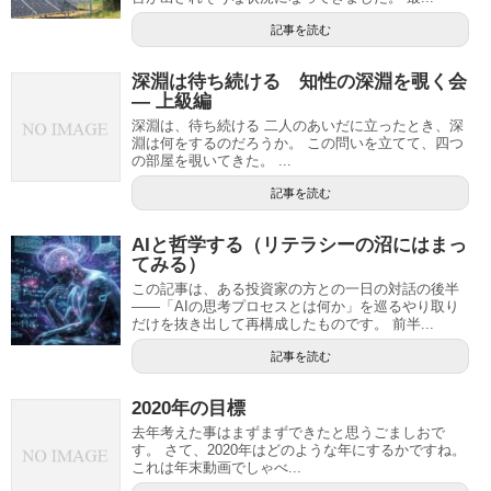
記事を読む
深淵は待ち続ける 知性の深淵を覗く会
— 上級編
深淵は、待ち続ける 二人のあいだに立ったとき、深
淵は何をするのだろうか。 この問いを立てて、四つ
の部屋を覗いてきた。 ...
記事を読む
AIと哲学する（リテラシーの沼にはまっ
てみる）
この記事は、ある投資家の方との一日の対話の後半
——「AIの思考プロセスとは何か」を巡るやり取り
だけを抜き出して再構成したものです。 前半...
記事を読む
2020年の目標
去年考えた事はまずまずできたと思うごましおで
す。 さて、2020年はどのような年にするかですね。
これは年末動画でしゃべ...