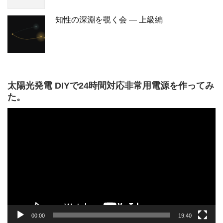
知性の深淵を覗く会 — 上級編
太陽光発電 DIYで24時間対応非常用電源を作ってみ
た。
動
画
プ
レ
ー
ヤ
ー
00:00
19:40