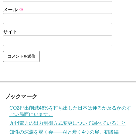
メール
※
サイト
ブックマーク
CO2排出削減46%を打ち出した日本は伸るか反るかのす
ごい局面にいます。
九州電力の出力制御方式変更について調べていること
知性の深淵を覗く会——AIと歩く4つの扉、初級編