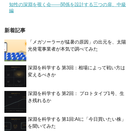
知性の深淵を覗く会——関係を設計する三つの扉、中級
編
新着記事
「メガソーラーが猛暑の原因」の出元を、太陽
光発電事業者が本気で調べてみた
深淵を科学する 第3回：相場によって戦い方は
変えるべきか
深淵を科学する 第2回： プロトタイプ1号、生
き残れるか
深淵を科学する 第1回:AIに「今日買いたい株」
を聞いてみた