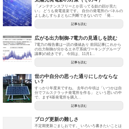
「メンテナンスフリーとか言ってる奴の顔が見た
い」 どうも発電道楽です。 自分の発電所のパネルの
よしあしすらまともに判断できないので 「発...
記事を読む
広がる出力制御-7電力の見通しを読む
7電力の報告書は一読の価値あり 前回記事(これから
の出力制御が分かるエネ庁系統ワーキンググループ
議事)の続きです。 今回は、11月1...
記事を読む
世の中自分の思った通りにしかならな
い？
すっかり年度末ですね。 去年の今頃は「いつかは自
分でフルスクラッチ発電所を作る」 という思いの中
で、まず4基発電所を購入...
記事を読む
ブログ更新の難しさ
不定期更新ごましおです。 いろいろ書きたいことは