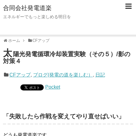
合同会社発電道楽
エネルギーでもっと楽しめる明日を
ホーム
CFアップ
太
陽光発電循環冷却装置実験（その５）/影の
対策４
CFアップ
,
ブログ(発電の道を楽しむ）
,
日記
Pocket
「失敗したら作戦を変えてやり直せばいい」
どうも発電道楽です。