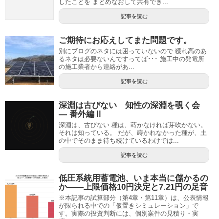
したことを まとめなおして共有でき...
記事を読む
ご期待にお応えしてまた問題です。
別にブログのネタには困っていないので 獲れ高のあ
るネタは必要ないんですってば･･･ 施工中の発電所
の施工業者から連絡があ...
記事を読む
深淵は古びない 知性の深淵を覗く会
— 番外編Ⅱ
深淵は、古びない 種は、蒔かなければ芽吹かない。
それは知っている。 だが、蒔かれなかった種が、土
の中でそのまま待ち続けているわけでは...
記事を読む
低圧系統用蓄電池、いま本当に儲かるの
か——上限価格10円決定と7.21円の足音
※本記事の試算部分（第4章・第11章）は、公表情報
が限られる中での「仮置きシミュレーション」で
す。実際の投資判断には、個別案件の見積り・実