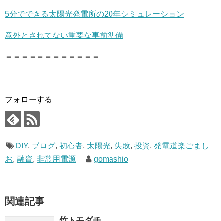
5分でできる太陽光発電所の20年シミュレーション
意外とされてない重要な事前準備
＝＝＝＝＝＝＝＝＝＝＝＝
フォローする
DIY
,
ブログ
,
初心者
,
太陽光
,
失敗
,
投資
,
発電道楽ごまし
お
,
融資
,
非常用電源
gomashio
関連記事
竹トモダチ