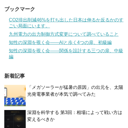
ブックマーク
CO2排出削減46%を打ち出した日本は伸るか反るかのす
ごい局面にいます。
九州電力の出力制御方式変更について調べていること
知性の深淵を覗く会——AIと歩く4つの扉、初級編
知性の深淵を覗く会——関係を設計する三つの扉、中級
編
新着記事
「メガソーラーが猛暑の原因」の出元を、太陽
光発電事業者が本気で調べてみた
深淵を科学する 第3回：相場によって戦い方は
変えるべきか