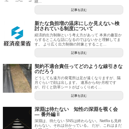
績...
記事を読む
新たな負担増の温床にしか見えない-検
討されている制度について
経済的出力制御という考え方があって 本来の趣旨か
らするとこんな話になるのではないかと理解してま
す。 より広く出力制御の対象とすること...
記事を読む
契約不適合責任ってどのような線引きな
のだろう
どうしても遠方の発電所は足が遠くなりますが、隔
月ぐらいで顔は出します。 連系から4か月程です
が、行くと防草シートがばっくりめく...
記事を読む
深淵は待たない 知性の深淵を覗く会
— 番外編Ⅱ
深淵は、待たない SNSは終わらない。Netflixも見終
わらない。それは分かっている。 だが、これはまだ