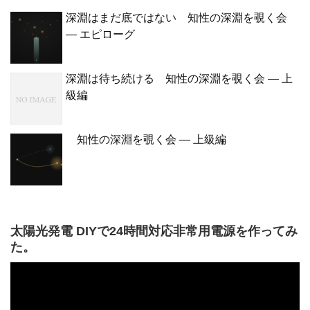
深淵はまだ底ではない 知性の深淵を覗く会
— エピローグ
深淵は待ち続ける 知性の深淵を覗く会 — 上
級編
知性の深淵を覗く会 — 上級編
太陽光発電 DIYで24時間対応非常用電源を作ってみ
た。
動
画
プ