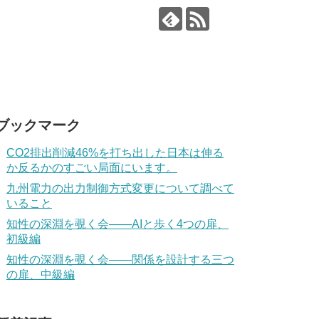
ブックマーク
CO2排出削減46%を打ち出した日本は伸る
か反るかのすごい局面にいます。
九州電力の出力制御方式変更について調べて
いること
知性の深淵を覗く会——AIと歩く4つの扉、
初級編
知性の深淵を覗く会——関係を設計する三つ
の扉、中級編