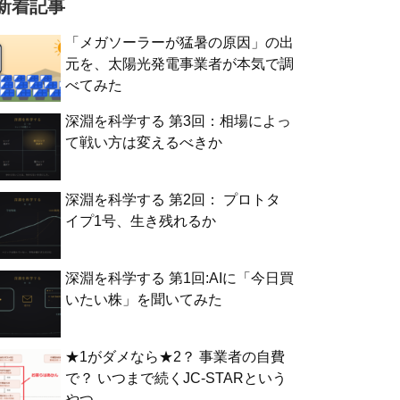
新着記事
「メガソーラーが猛暑の原因」の出
元を、太陽光発電事業者が本気で調
べてみた
深淵を科学する 第3回：相場によっ
て戦い方は変えるべきか
深淵を科学する 第2回： プロトタ
イプ1号、生き残れるか
深淵を科学する 第1回:AIに「今日買
いたい株」を聞いてみた
★1がダメなら★2？ 事業者の自費
で？ いつまで続くJC-STARという
やつ