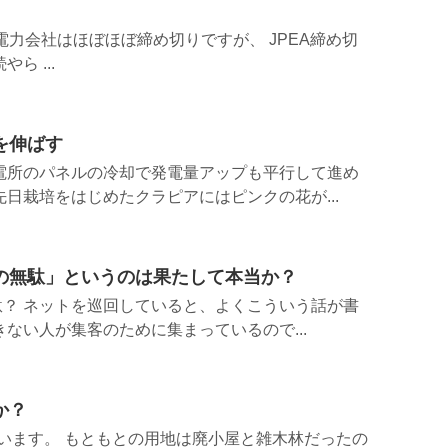
電力会社はほぼほぼ締め切りですが、 JPEA締め切
ら ...
を伸ばす
電所のパネルの冷却で発電量アップも平行して進め
先日栽培をはじめたクラピアにはピンクの花が...
の無駄」というのは果たして本当か？
？ ネットを巡回していると、よくこういう話が書
きない人が集客のために集まっているので...
か？
います。 もともとの用地は廃小屋と雑木林だったの