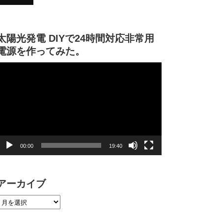
太陽光発電 DIYで24時間対応非常用
電源を作ってみた。
動
画
プ
レ
ー
ヤ
ー
00:00
19:40
アーカイブ