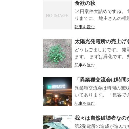
食欲の秋
14円案件大詰めですね。 
りまでに、 地主さんの相続や
記事を読む
太陽光発電所の売上げ
どうもごましおです。 発
ます。 まずは緑化です。
記事を読む
「異業種交流会は時間
異業種交流会は時間の無駄
いてあります。 「集客で
記事を読む
我々は自然破壊者なの
第2発電所の造成が進んで