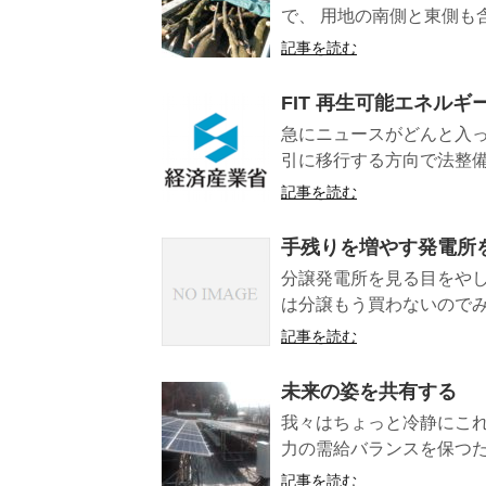
で、 用地の南側と東側も含
記事を読む
FIT 再生可能エネル
急にニュースがどんと入っ
引に移行する方向で法整備す
記事を読む
手残りを増やす発電所
分譲発電所を見る目をやし
は分譲もう買わないのでみな
記事を読む
未来の姿を共有する
我々はちょっと冷静にこれ
力の需給バランスを保つた
記事を読む