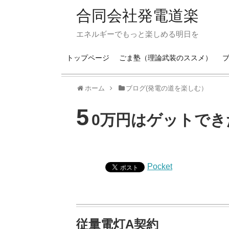
合同会社発電道楽
エネルギーでもっと楽しめる明日を
トップページ
ごま塾（理論武装のススメ）
ホーム
ブログ(発電の道を楽しむ）
5
0万円はゲットでき
Pocket
従量電灯A契約