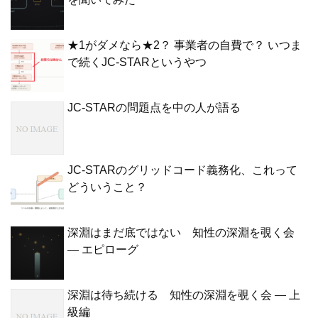
★1がダメなら★2？ 事業者の自費で？ いつま
で続くJC-STARというやつ
JC-STARの問題点を中の人が語る
JC-STARのグリッドコード義務化、これって
どういうこと？
深淵はまだ底ではない 知性の深淵を覗く会
— エピローグ
深淵は待ち続ける 知性の深淵を覗く会 — 上
級編