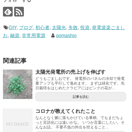
DIY
,
ブログ
,
初心者
,
太陽光
,
失敗
,
投資
,
発電道楽ごまし
お
,
融資
,
非常用電源
gomashio
関連記事
太陽光発電所の売上げを伸ばす
どうもごましおです。 発電所のパネルの冷却で発電
量アップも平行して進めます。 まずは緑化です。先
日栽培をはじめたクラピアにはピンクの花が...
記事を読む
コロナが教えてくれたこと
なんとなく腑に落ちかけている事柄、でもまだちょ
っと言語化には遠いかな。 いつか言葉にしたい。そ
んなお話。 不要不急の外出を控えること...