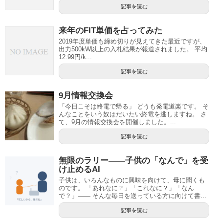
記事を読む
来年のFIT単価を占ってみた
2019年度単価も締め切りが見えてきた最近ですが、
出力500kW以上の入札結果が報道されました。 平均
12.99円/k...
記事を読む
9月情報交換会
「今日こそは終電で帰る」 どうも発電道楽です。 そ
んなことをいう奴はだいたい終電を逃しますね。 さ
て、9月の情報交換会を開催しました。...
記事を読む
無限のラリー——子供の「なんで」を受
け止めるAI
子供は、いろんなものに興味を向けて、母に聞くも
のです。 「あれなに？」「これなに？」「なん
で？」—— そんな毎日を送っている方に向けて書...
記事を読む