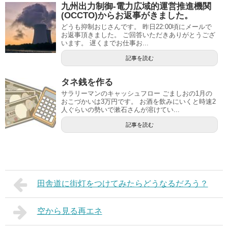
九州出力制御-電力広域的運営推進機関
(OCCTO)からお返事がきました。
どうも抑制おじさんです。 昨日22:00頃にメールで
お返事頂きました。 ご回答いただきありがとうござ
います。 遅くまでお仕事お...
記事を読む
タネ銭を作る
サラリーマンのキャッシュフロー ごましおの1月の
おこづかいは3万円です。 お酒を飲みにいくと時速2
人ぐらいの勢いで漱石さんが溶けてい...
記事を読む
田舎道に街灯をつけてみたらどうなるだろう？
空から見る再エネ