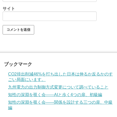
サイト
ブックマーク
CO2排出削減46%を打ち出した日本は伸るか反るかのす
ごい局面にいます。
九州電力の出力制御方式変更について調べていること
知性の深淵を覗く会——AIと歩く4つの扉、初級編
知性の深淵を覗く会——関係を設計する三つの扉、中級
編