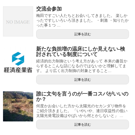
交流会参加
梅田ですごい人たちとお会いしてきました。 楽しか
ったですしいろいろ頂きました。 ・刺激 ・知りたか
った事１つ ...
記事を読む
新たな負担増の温床にしか見えない-検
討されている制度について
経済的出力制御という考え方があって 本来の趣旨か
らするとこんな話になるのではないかと理解してま
す。 より広く出力制御の対象とすること...
記事を読む
誰に文句を言うのが一番コスパがいいの
か？
何度かお会いした方から太陽光のセカンダリ物件を
ご紹介頂きました。 「いやいや、連日収益性の低い
太陽光発電設備はやばいから何とかしないと」 ...
記事を読む