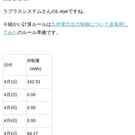
ラプラスシステムさんのL-eyeですね。
※細かい計算ルールは
九州電力出力制御について皮算用し
てみた
のルール準拠です。
抑制量
日付
（kWh)
4月1日
162.91
4月2日
0.00
4月3日
0.00
4月4日
0.00
4月5日
84.27