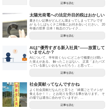
記事を読む
太陽光発電への法定外目的税はおかしい
書きたい記事がどんどん溜まってしまってアレです
が もうしばらくナニ特集にお付き合いください。 20
年後の世界 日本！執念のブレイク...
記事を読む
AIは”優秀すぎる新入社員”——放置して
いませんか？
AIについて、半年前くらいにどこかで概要だけ聞い
た覚えがある。 触ったことはない。 正直「またバズ
っている新しいおもちゃだろう」と思って...
記事を読む
社会貢献ってなんですかね
よく社会貢献だなんだと言うと「綺麗ごとでメシが
食えるか！！」 とお叱りを受ける事があります。 そ
の場では適当に合わせていますが、...
記事を読む