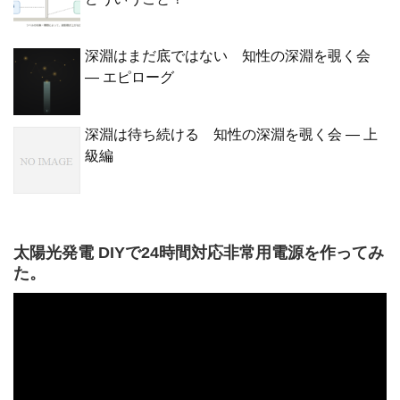
深淵はまだ底ではない 知性の深淵を覗く会
— エピローグ
深淵は待ち続ける 知性の深淵を覗く会 — 上
級編
太陽光発電 DIYで24時間対応非常用電源を作ってみ
た。
動
画
プ
レ
ー
ヤ