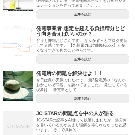
が議論されている「発電側基本料金」を含めたシミ
ュレーションを作ってみました。 ...
記事を読む
発電事業者-想定を超える負担増分とど
う向き合えばいいのか？
どうも抑制おじさんです。 なんかずっとブログ更新
してる感じです。 【九州電力出力制御-xxxx】が多
くなりすぎて何のことやらです...
記事を読む
発電所の問題を解決せよ！！
今日は良い天気でしたので、 第3発電所の「なんか
おかしいぞ問題」を調べてきました。 発生している
現象は、 発電量として...
記事を読む
JC-STARの問題点を中の人が語る
JC-STARの記事をAI使って執筆しましたが、多分何
を書いているのかあまり理解を得られなかったと思
います。 そこで具体的...