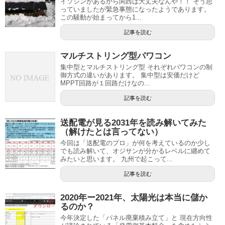
イソジンがあるから関西は大丈夫なんや！！ そう思
っていましたが緊急事態になったようであります。
この騒動が始まってから1...
記事を読む
マルチストリング型パワコン
集中型とマルチストリング型 それぞれパワコンの制
御方式の違いがあります。 集中型は安価だけど
MPPT回路が１回路だけなの...
記事を読む
送配電が見る2031年を読み解いてみた
（解けたとは言ってない）
今回は「送配電のプロ」が何を考えているのか少し
でも読み解いて、オジサンが分かるレベルに纏めて
みたいと思います。 九州で起こって...
記事を読む
2020年ー2021年、太陽光は本当に儲か
るのか？
今年決定した「パネル廃棄積み立て」と 現在方向性