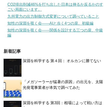
CO2排出削減46%を打ち出した日本は伸るか反るかのす
ごい局面にいます。
九州電力の出力制御方式変更について調べていること
知性の深淵を覗く会——AIと歩く4つの扉、初級編
知性の深淵を覗く会——関係を設計する三つの扉、中級
編
新着記事
深淵を科学する 第４回： オルカンに勝てない
「メガソーラーが猛暑の原因」の出元を、太陽
光発電事業者が本気で調べてみた
深淵を科学する 第3回：相場によって戦い方は