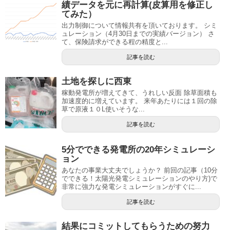
績データを元に再計算(皮算用を修正し
てみた）
出力制御について情報共有を頂いております。 シミ
ュレーション（4月30日までの実績バージョン） さ
て、保険請求ができる程の精度と...
記事を読む
土地を探しに西東
稼動発電所が増えてきて、うれしい反面 除草面積も
加速度的に増えています。 来年あたりには１回の除
草で原液１０L使いそうな...
記事を読む
5分でできる発電所の20年シミュレーシ
ョン
あなたの事業大丈夫でしょうか？ 前回の記事（10分
でできる！太陽光発電シミュレーションのやり方)で
非常に強力な発電シミュレーションがすぐに...
記事を読む
結果にコミットしてもらうための努力