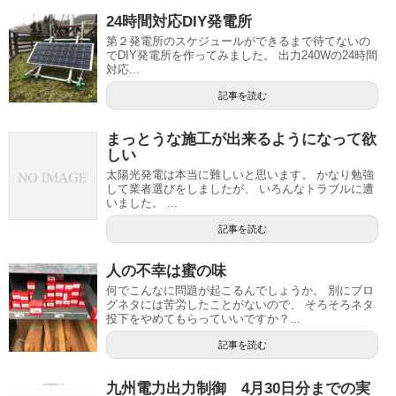
24時間対応DIY発電所
第２発電所のスケジュールができるまで待てないの
でDIY発電所を作ってみました。 出力240Wの24時間
対応...
記事を読む
まっとうな施工が出来るようになって欲
しい
太陽光発電は本当に難しいと思います。 かなり勉強
して業者選びをしましたが、 いろんなトラブルに遭
いました。 ...
記事を読む
人の不幸は蜜の味
何でこんなに問題が起こるんでしょうか。 別にブロ
グネタには苦労したことがないので、 そろそろネタ
投下をやめてもらっていいですか？...
記事を読む
九州電力出力制御 4月30日分までの実