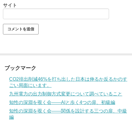
サイト
ブックマーク
CO2排出削減46%を打ち出した日本は伸るか反るかのす
ごい局面にいます。
九州電力の出力制御方式変更について調べていること
知性の深淵を覗く会——AIと歩く4つの扉、初級編
知性の深淵を覗く会——関係を設計する三つの扉、中級
編