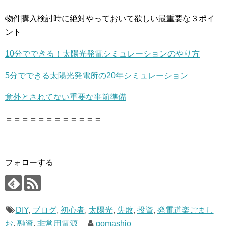
物件購入検討時に絶対やっておいて欲しい最重要な３ポイ
ント
10分でできる！太陽光発電シミュレーションのやり方
5分でできる太陽光発電所の20年シミュレーション
意外とされてない重要な事前準備
＝＝＝＝＝＝＝＝＝＝＝＝
フォローする
DIY
,
ブログ
,
初心者
,
太陽光
,
失敗
,
投資
,
発電道楽ごまし
お
,
融資
,
非常用電源
gomashio