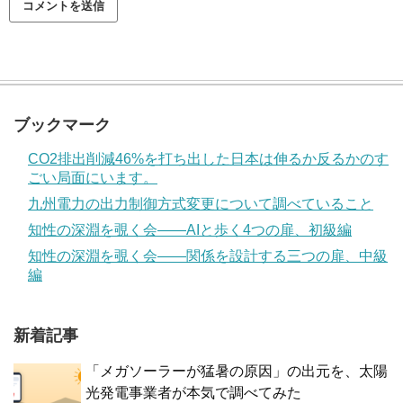
ブックマーク
CO2排出削減46%を打ち出した日本は伸るか反るかのす
ごい局面にいます。
九州電力の出力制御方式変更について調べていること
知性の深淵を覗く会——AIと歩く4つの扉、初級編
知性の深淵を覗く会——関係を設計する三つの扉、中級
編
新着記事
「メガソーラーが猛暑の原因」の出元を、太陽
光発電事業者が本気で調べてみた