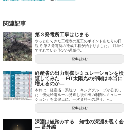
関連記事
第３発電所工事はじまる
やっと出てきた工程表の完工のポイントあたりの日
程で 第３発電所の造成工程が始まりました。 月単位
でずれていた予定が週単位...
記事を読む
経産省の出力制御シミュレーションを検
証してみた ―FIT太陽光の抑制は本当に
増えるのか―
本稿は、経産省・系統ワーキンググループが公表し
た「優先給電ルール見直し後の出力制御シミュレー
ション」を出発点に、一次資料への遡り、F...
記事を読む
深淵は値踏みする 知性の深淵を覗く会
— 番外編