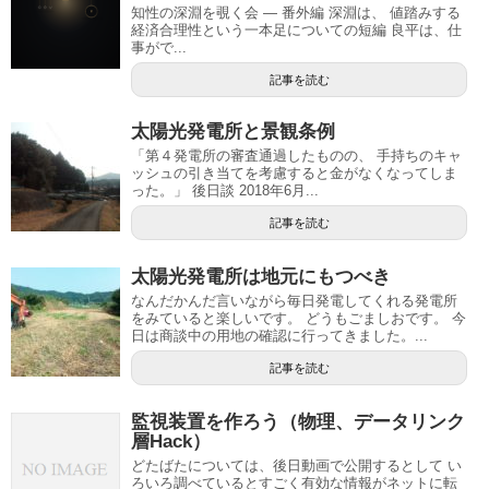
知性の深淵を覗く会 — 番外編 深淵は、 値踏みする
経済合理性という一本足についての短編 良平は、仕
事がで...
記事を読む
太陽光発電所と景観条例
「第４発電所の審査通過したものの、 手持ちのキャ
ッシュの引き当てを考慮すると金がなくなってしま
った。」 後日談 2018年6月...
記事を読む
太陽光発電所は地元にもつべき
なんだかんだ言いながら毎日発電してくれる発電所
をみていると楽しいです。 どうもごましおです。 今
日は商談中の用地の確認に行ってきました。...
記事を読む
監視装置を作ろう（物理、データリンク
層Hack）
どたばたについては、後日動画で公開するとして い
ろいろ調べているとすごく有効な情報がネットに転