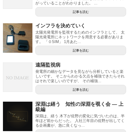
がっていることがわかりました。 ...
記事を読む
インフラを決めていく
太陽光発電所を監視するためのインフラとして、 太
陽光発電所にネットワークを用意する必要がありま
す。 「０SIM」 1月あた...
記事を読む
遠隔監視病
発電所の細かなデータを見ながら分析していると楽
しいです。 そこからわかる欠点を補強できたらそれ
はそれで楽しいのですが、 その補強...
記事を読む
深淵は繕う 知性の深淵を覗く会 — 上
級編
深淵は、繕う 木下が佐野の変化に気づいたのは、半
年ほど前からだった。 入社三年目の佐野が出してく
る企画書が、急に良くなっ...