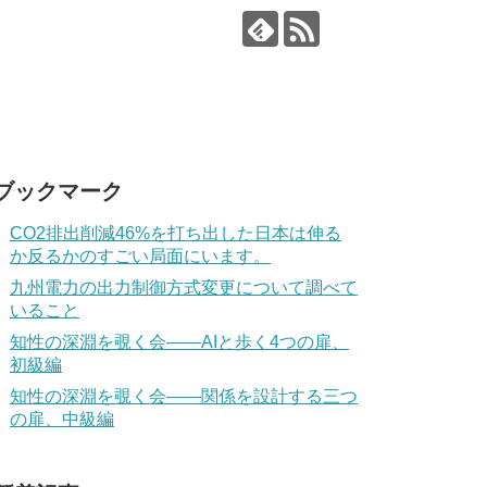
ブックマーク
CO2排出削減46%を打ち出した日本は伸る
か反るかのすごい局面にいます。
九州電力の出力制御方式変更について調べて
いること
知性の深淵を覗く会——AIと歩く4つの扉、
初級編
知性の深淵を覗く会——関係を設計する三つ
の扉、中級編