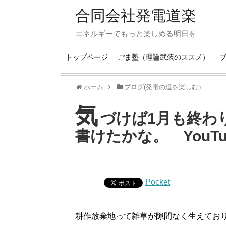
合同会社発電道楽
エネルギーでもっと楽しめる明日を
トップページ
ごま塾（理論武装のススメ）
ホーム
ブログ(発電の道を楽しむ）
気
づけば1月も終わ
書けたかな。 YouTu
Pocket
耕作放棄地って雑草が隙間なく生えてお