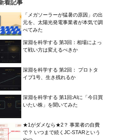
新着記事
「メガソーラーが猛暑の原因」の出
元を、太陽光発電事業者が本気で調
べてみた
深淵を科学する 第3回：相場によっ
て戦い方は変えるべきか
深淵を科学する 第2回： プロトタ
イプ1号、生き残れるか
深淵を科学する 第1回:AIに「今日買
いたい株」を聞いてみた
★1がダメなら★2？ 事業者の自費
で？ いつまで続くJC-STARという
やつ