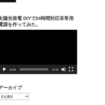
太陽光発電 DIYで24時間対応非常用
電源を作ってみた。
動
画
プ
レ
ー
ヤ
ー
00:00
19:40
アーカイブ