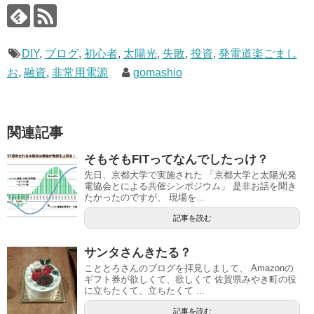
DIY
,
ブログ
,
初心者
,
太陽光
,
失敗
,
投資
,
発電道楽ごまし
お
,
融資
,
非常用電源
gomashio
関連記事
そもそもFITってなんでしたっけ？
先日、京都大学で実施された 「京都大学と太陽光発
電協会とによる共催シンポジウム」 是非お話を聞き
たかったのですが、 現場を...
記事を読む
サンタさんきたる？
こととろさんのブログを拝見しまして、 Amazonの
ギフト券が欲しくて、欲しくて 佐賀県みやき町の役
に立ちたくて、立ちたくて ...
記事を読む