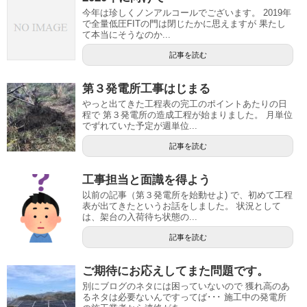
今年は珍しくノンアルコールでございます。 2019年
で全量低圧FITの門は閉じたかに思えますが 果たし
て本当にそうなのか...
記事を読む
第３発電所工事はじまる
やっと出てきた工程表の完工のポイントあたりの日
程で 第３発電所の造成工程が始まりました。 月単位
でずれていた予定が週単位...
記事を読む
工事担当と面識を得よう
以前の記事（第３発電所を始動せよ) で、初めて工程
表が出てきたというお話をしました。 状況として
は、架台の入荷待ち状態の...
記事を読む
ご期待にお応えしてまた問題です。
別にブログのネタには困っていないので 獲れ高のあ
るネタは必要ないんですってば･･･ 施工中の発電所