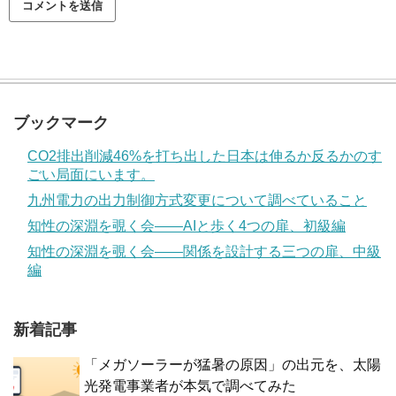
ブックマーク
CO2排出削減46%を打ち出した日本は伸るか反るかのす
ごい局面にいます。
九州電力の出力制御方式変更について調べていること
知性の深淵を覗く会——AIと歩く4つの扉、初級編
知性の深淵を覗く会——関係を設計する三つの扉、中級
編
新着記事
「メガソーラーが猛暑の原因」の出元を、太陽
光発電事業者が本気で調べてみた