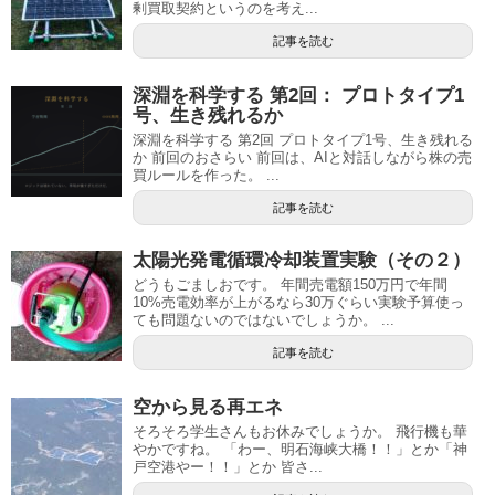
剰買取契約というのを考え...
記事を読む
深淵を科学する 第2回： プロトタイプ1
号、生き残れるか
深淵を科学する 第2回 プロトタイプ1号、生き残れる
か 前回のおさらい 前回は、AIと対話しながら株の売
買ルールを作った。 ...
記事を読む
太陽光発電循環冷却装置実験（その２）
どうもごましおです。 年間売電額150万円で年間
10%売電効率が上がるなら30万ぐらい実験予算使っ
ても問題ないのではないでしょうか。 ...
記事を読む
空から見る再エネ
そろそろ学生さんもお休みでしょうか。 飛行機も華
やかですね。 「わー、明石海峡大橋！！」とか「神
戸空港やー！！」とか 皆さ...