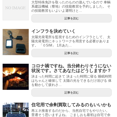
大型特殊免許を取ったのものの遊んでいるので 車輌
系建設機械（整地）の技能教習を予約しました。 そ
の技能教習もいよいよ週明けと...
記事を読む
インフラを決めていく
太陽光発電所を監視するためのインフラとして、 太
陽光発電所にネットワークを用意する必要がありま
す。 「０SIM」 1月あた...
記事を読む
コロナ禍ですね。当分終わりそうにない
状況です。さてあなたはどうしますか？
決まった時間に起きて 決まった時間に寝る 睡眠時間
はちゃんと確保して 太陽の光をできるだけ浴びる 体
を動かして疲れさ...
記事を読む
住宅用で余剰買取してみるのもいいかも
再エネ推進するのだから、当然自宅でもやりたい。
普通そう思いますよね。 ごましおも最初は自宅で余