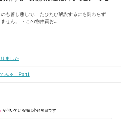
するのも善し悪しで、 たびたび解説するにも関わらず
せん。 ・この物件買お...
決まりました
みる Part1
※
が付いている欄は必須項目です