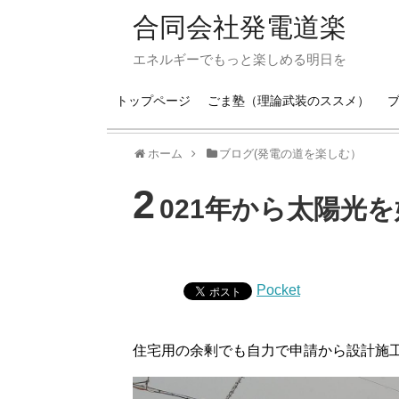
合同会社発電道楽
エネルギーでもっと楽しめる明日を
トップページ
ごま塾（理論武装のススメ）
ホーム
ブログ(発電の道を楽しむ）
2
021年から太陽光
Pocket
住宅用の余剰でも自力で申請から設計施