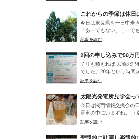
これからの季節は休日
今日は奈良県を一日中歩き
「あーでもない、こーでもな
記事を読む
2回の申し込みで50万
チリも積もれば 以前の記
でした。20年という時間が
記事を読む
太陽光発電所見学会っ
今日は関西情報交換会の日
電車の中にいますね。 （別
記事を読む
悲観的に計画し楽観的