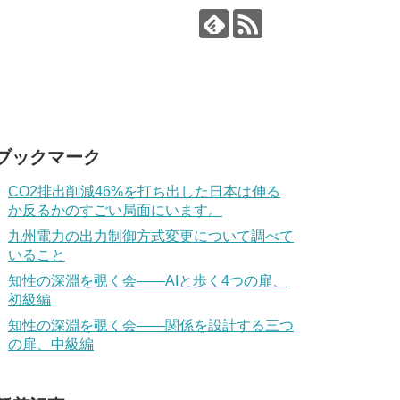
ブックマーク
CO2排出削減46%を打ち出した日本は伸る
か反るかのすごい局面にいます。
九州電力の出力制御方式変更について調べて
いること
知性の深淵を覗く会——AIと歩く4つの扉、
初級編
知性の深淵を覗く会——関係を設計する三つ
の扉、中級編