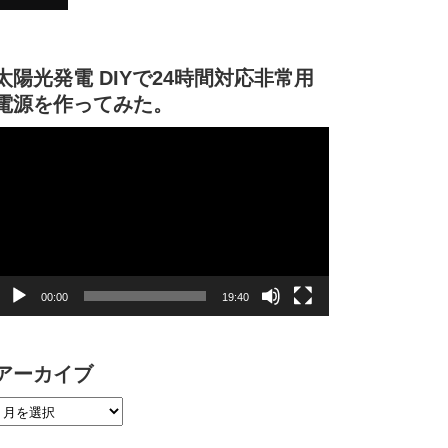
太陽光発電 DIYで24時間対応非常用
電源を作ってみた。
動
画
プ
レ
ー
ヤ
ー
00:00
19:40
アーカイブ