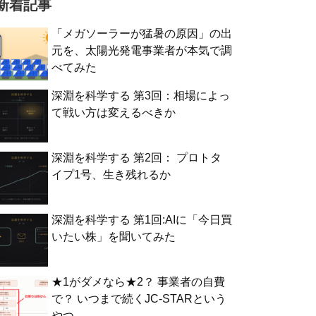
新着記事
「メガソーラーが猛暑の原因」の出
元を、太陽光発電事業者が本気で調
べてみた
深淵を科学する 第3回：相場によっ
て戦い方は変えるべきか
深淵を科学する 第2回： プロトタ
イプ1号、生き残れるか
深淵を科学する 第1回:AIに「今日買
いたい株」を聞いてみた
★1がダメなら★2？ 事業者の自費
で？ いつまで続くJC-STARという
やつ