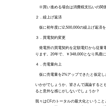
※買い進める場合は消費税支払いの関係
２．繰上げ返済
仮に初年度に\2,500,000の繰上げ返済
３．買電契約変更
発電所の買電契約を定額電灯から従量電灯
ります。20年で、￥348,000となり馬
４．売電量向上
仮に売電量を2%アップできたと仮定した場
いかがでしょうか、皆さんで議論すると
ると意外な感じがしないでしょうか？
我々はCFのトータルの最大化というこ