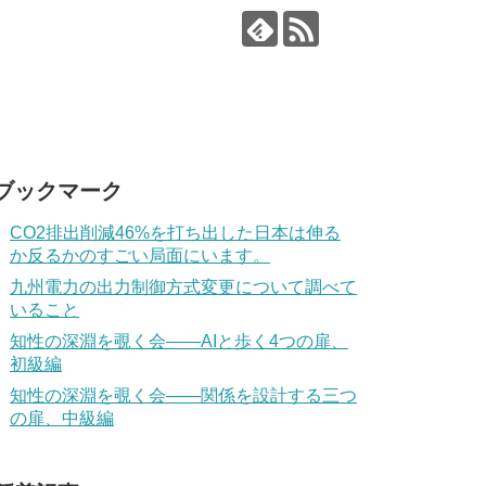
ブックマーク
CO2排出削減46%を打ち出した日本は伸る
か反るかのすごい局面にいます。
九州電力の出力制御方式変更について調べて
いること
知性の深淵を覗く会——AIと歩く4つの扉、
初級編
知性の深淵を覗く会——関係を設計する三つ
の扉、中級編